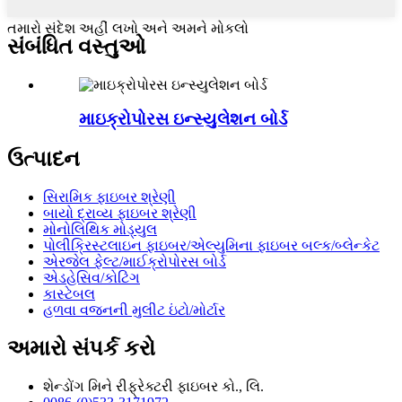
તમારો સંદેશ અહીં લખો અને અમને મોકલો
સંબંધિત વસ્તુઓ
માઇક્રોપોરસ ઇન્સ્યુલેશન બોર્ડ
ઉત્પાદન
સિરામિક ફાઇબર શ્રેણી
બાયો દ્રાવ્ય ફાઇબર શ્રેણી
મોનોલિથિક મોડ્યુલ
પોલીક્રિસ્ટલાઇન ફાઇબર/એલ્યુમિના ફાઇબર બલ્ક/બ્લેન્કેટ
એરજેલ ફેલ્ટ/માઈક્રોપોરસ બોર્ડ
એડહેસિવ/કોટિંગ
કાસ્ટેબલ
હળવા વજનની મુલીટ ઇંટો/મોર્ટાર
અમારો સંપર્ક કરો
શેન્ડોંગ મિને રીફ્રેક્ટરી ફાઇબર કો., લિ.