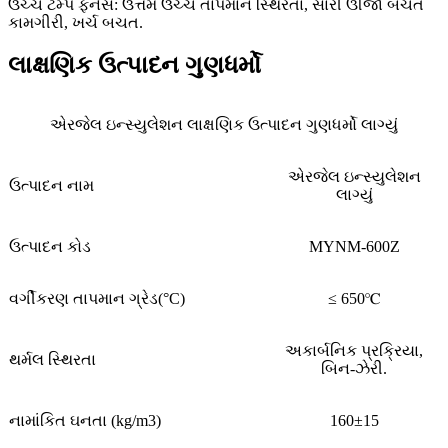
ઉચ્ચ ટેમ્પ ફર્નેસ: ઉત્તમ ઉચ્ચ તાપમાન સ્થિરતા, સારી ઊર્જા બચત
કામગીરી, ખર્ચ બચત.
લાક્ષણિક ઉત્પાદન ગુણધર્મો
એરજેલ ઇન્સ્યુલેશન લાક્ષણિક ઉત્પાદન ગુણધર્મો લાગ્યું
એરજેલ ઇન્સ્યુલેશન
ઉત્પાદન નામ
લાગ્યું
ઉત્પાદન કોડ
MYNM-600Z
વર્ગીકરણ તાપમાન ગ્રેડ(°C)
≤ 650℃
અકાર્બનિક પ્રક્રિયા,
થર્મલ સ્થિરતા
બિન-ઝેરી.
નામાંકિત ઘનતા (kg/m3)
160±15