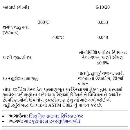
જાડાઈ (મીમી)
6/10/20
300℃
0.033
થર્મલ વાહકતા
(W/m·k)
400℃
0.048
મોનોલિથિક વોટર રિપેલન્ટ
પાણી જીવડાં દર
રેટ ≥99%, પાણી શોષણ
≤0.6%
પાતળું, હલકું વજન, સારી
ઇન્સ્યુલેશન માળખું
જગ્યાનો ઉપયોગ, ઊર્જા
બચત.
નોંધ: દર્શાવેલ ટેસ્ટ ડેટા પ્રમાણભૂત પ્રક્રિયાઓ હેઠળ હાથ ધરવામાં
આવેલા પરીક્ષણોના સરેરાશ પરિણામો છે અને તે વિવિધતાને આધીન
છે.પરિણામોનો ઉપયોગ સ્પષ્ટીકરણ હેતુઓ માટે થવો જોઈએ
નહીં.સૂચિબદ્ધ ઉત્પાદનો ASTM C892 નું પાલન કરે છે.
અગાઉના:
સિરામિક ફાઇબર રિજિડાઇઝર
આગળ:
માઇક્રોપોરસ ઇન્સ્યુલેશન બોર્ડ