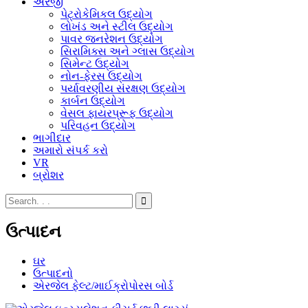
અરજી
પેટ્રોકેમિકલ ઉદ્યોગ
લોખંડ અને સ્ટીલ ઉદ્યોગ
પાવર જનરેશન ઉદ્યોગ
સિરામિક્સ અને ગ્લાસ ઉદ્યોગ
સિમેન્ટ ઉદ્યોગ
નોન-ફેરસ ઉદ્યોગ
પર્યાવરણીય સંરક્ષણ ઉદ્યોગ
કાર્બન ઉદ્યોગ
વેસલ ફાયરપ્રૂફ ઉદ્યોગ
પરિવહન ઉદ્યોગ
ભાગીદાર
અમારો સંપર્ક કરો
VR
બ્રોશર
ઉત્પાદન
ઘર
ઉત્પાદનો
એરજેલ ફેલ્ટ/માઈક્રોપોરસ બોર્ડ