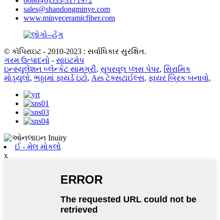
0086-(0)533-3171972
sales@shandongminye.com
www.minyeceramicfiber.com
© કૉપિરાઇટ - 2010-2023 : સર્વાધિકાર સુરક્ષિત.
ગરમ ઉત્પાદનો
-
સાઇટમેપ
ઇન્સ્યુલેશન બ્લેન્કેટ સામગ્રી
,
સુપરવૂલ પ્લસ પેપર
,
સિરામિક
મોડ્યુલો
,
ભઠ્ઠામાં ફાયર્ડ ઇંટો
,
Aes ટેક્સટાઈલ્સ
,
ફાયર બ્રિક બનાવો
,
ઈ - મેલ મોકલો
x