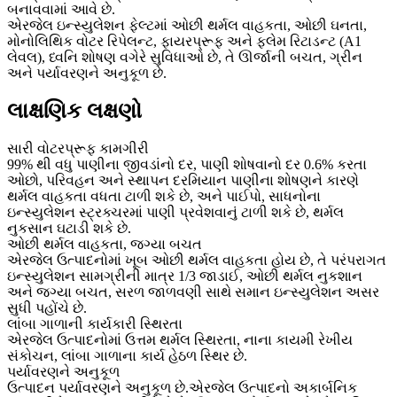
બનાવવામાં આવે છે.
એરજેલ ઇન્સ્યુલેશન ફેલ્ટમાં ઓછી થર્મલ વાહકતા, ઓછી ઘનતા,
મોનોલિથિક વોટર રિપેલન્ટ, ફાયરપ્રૂફ અને ફ્લેમ રિટાડન્ટ (A1
લેવલ), ધ્વનિ શોષણ વગેરે સુવિધાઓ છે, તે ઊર્જાની બચત, ગ્રીન
અને પર્યાવરણને અનુકૂળ છે.
લાક્ષણિક લક્ષણો
સારી વોટરપ્રૂફ કામગીરી
99% થી વધુ પાણીના જીવડાંનો દર, પાણી શોષવાનો દર 0.6% કરતા
ઓછો, પરિવહન અને સ્થાપન દરમિયાન પાણીના શોષણને કારણે
થર્મલ વાહકતા વધતા ટાળી શકે છે, અને પાઈપો, સાધનોના
ઇન્સ્યુલેશન સ્ટ્રક્ચરમાં પાણી પ્રવેશવાનું ટાળી શકે છે, થર્મલ
નુકસાન ઘટાડી શકે છે.
ઓછી થર્મલ વાહકતા, જગ્યા બચત
એરજેલ ઉત્પાદનોમાં ખૂબ ઓછી થર્મલ વાહકતા હોય છે, તે પરંપરાગત
ઇન્સ્યુલેશન સામગ્રીની માત્ર 1/3 જાડાઈ, ઓછી થર્મલ નુકશાન
અને જગ્યા બચત, સરળ જાળવણી સાથે સમાન ઇન્સ્યુલેશન અસર
સુધી પહોંચે છે.
લાંબા ગાળાની કાર્યકારી સ્થિરતા
એરજેલ ઉત્પાદનોમાં ઉત્તમ થર્મલ સ્થિરતા, નાના કાયમી રેખીય
સંકોચન, લાંબા ગાળાના કાર્ય હેઠળ સ્થિર છે.
પર્યાવરણને અનુકૂળ
ઉત્પાદન પર્યાવરણને અનુકૂળ છે.એરજેલ ઉત્પાદનો અકાર્બનિક