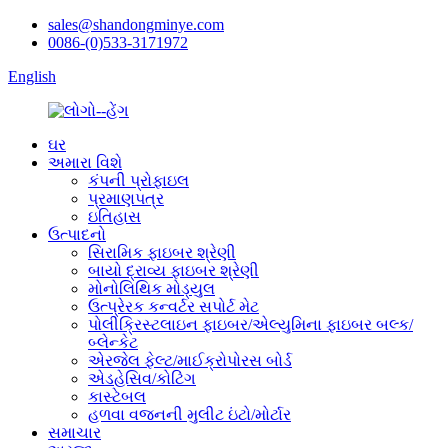
sales@shandongminye.com
0086-(0)533-3171972
English
ઘર
અમારા વિશે
કંપની પ્રોફાઇલ
પ્રમાણપત્ર
ઇતિહાસ
ઉત્પાદનો
સિરામિક ફાઇબર શ્રેણી
બાયો દ્રાવ્ય ફાઇબર શ્રેણી
મોનોલિથિક મોડ્યુલ
ઉત્પ્રેરક કન્વર્ટર સપોર્ટ મેટ
પોલીક્રિસ્ટલાઇન ફાઇબર/એલ્યુમિના ફાઇબર બલ્ક/
બ્લેન્કેટ
એરજેલ ફેલ્ટ/માઈક્રોપોરસ બોર્ડ
એડહેસિવ/કોટિંગ
કાસ્ટેબલ
હળવા વજનની મુલીટ ઇંટો/મોર્ટાર
સમાચાર