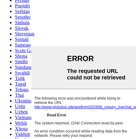
Persian
Punjabi
Serbian
Sesotho
Sinhala
Slovak
Slovenian
Somali
Samoan
Scots Gaelic
Shona
Sindhi
Sundanese
Swahili
Tajik
Tamil
Telugu
Thai
Ukrainian
Urdu
Uzbek
Vietnamese
Welsh
Xhosa
Yiddish