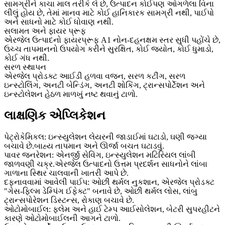
સામગ્રીને કાચા માલ તરીકે લે છે, ઉત્પાદન કોઈપણ ઓગળેલા વિના
લીલું હોય છે, તેમાં માનવ માટે કોઈ હાનિકારક સામગ્રી નથી, પાઈપો
અને સાધનો માટે કોઈ ધોવાણ નથી.
સલામત અને ફાયર પ્રૂફ
એરજેલ ઉત્પાદનો ફાયરપ્રૂફ A1 નોન-દહનક્ષમ સ્તર સુધી પહોંચે છે,
ઉચ્ચ તાપમાનનો ઉપયોગ કરીને સુરક્ષિત, કોઈ જ્યોત, કોઈ ધુમાડો,
કોઈ ગંધ નથી.
સરળ સ્થાપન
એરજેલ પ્રોડક્ટ આઈડી હળવા વજન, સરળ કટીંગ, સરળ
ઇન્સ્ટોલિંગ, અનટી બેન્ડિંગ, અનટી શોકિંગ, ટ્રાન્સપોર્ટેશન અને
ઇન્સ્ટોલેશન હેઠળ માળખું નષ્ટ થવાનું ટાળો.
લાક્ષણિક એપ્લિકેશન
પેટ્રોકેમિકલ: ઇન્સ્યુલેશન લેયરની જાડાઈમાં ઘટાડો, ઘણી જગ્યા
બચાવે છે.બાહ્ય તાપમાન અને ઊર્જા બચત ઘટાડવું.
પાવર જનરેશન: એનર્જી સેવિંગ, ઇન્સ્યુલેશન મટિરિયલ લાંબી
જાળવણી ચક્ર.એરજેલ ઉત્પાદનો ઉત્તમ પ્રદર્શન સાધનોને લાંબા
ગાળાના સ્થિર ચાલવાની ખાતરી આપે છે.
દફનાવવામાં આવેલી પાઈપ: ઓછી થર્મલ નુકશાન, એરજેલ પ્રોડક્ટ
"ગેસ-ફિલ્મ ડેમ્પિંગ ઈફેક્ટ" બનાવે છે, ઓછી થર્મલ લોસ, લાંબુ
ટ્રાન્સપોરેશન ડિસ્ટન્સ, રોકાણ બચાવે છે.
ઓટોમોબાઈલ: ફ્લેમ અને હાઈ ટેમ્પ આઈસોલેશન, બેટરી સુપરહીટને
કારણે ઓટોમોબાઈલની આગને ટાળો.